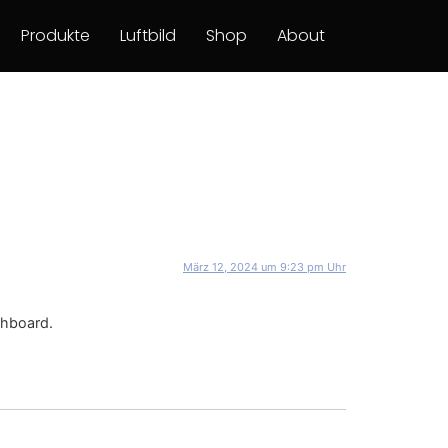
Produkte
Luftbild
Shop
About
März 12, 2024 um 9:23 pm Uhr
shboard.